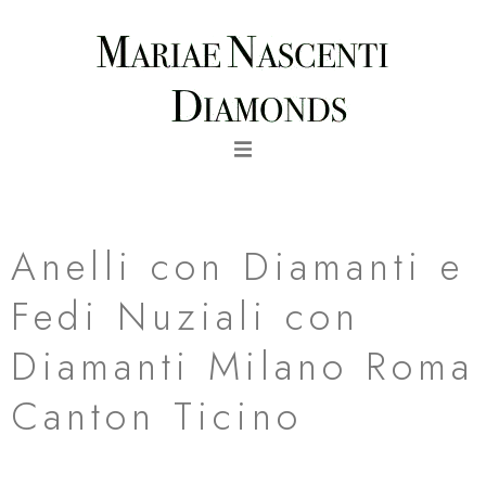
Vai
al
contenuto
Anello con Diamanti Eternity in Oro Giallo
Anelli con Diamanti e
Fedi Nuziali con
Diamanti Milano Roma
Canton Ticino