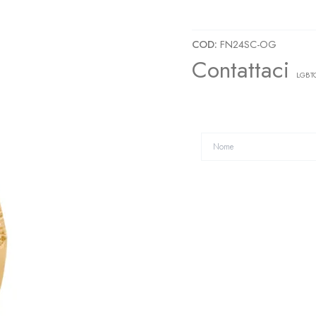
FN24SC Fedi Nuziali Particolari Mo
COD:
FN24SC-OG
Contattaci
LGBTQ