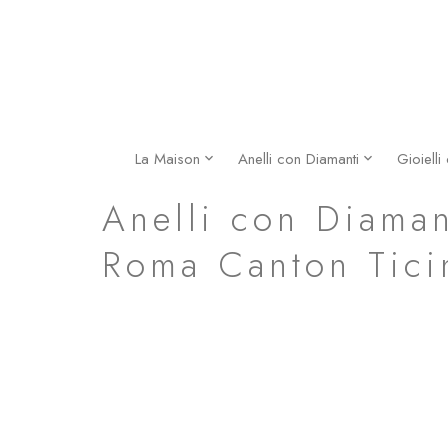
Vai
al
contenuto
La Maison
Anelli con Diamanti
Gioielli
Fede Nuziale Montecarlo in Oro Giallo
Anelli con Diaman
Roma Canton Tici