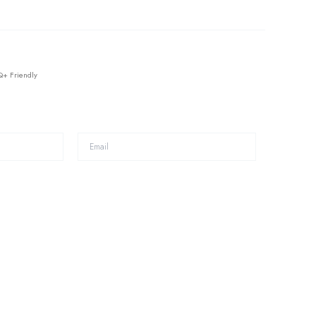
ntecarlo in Oro Giallo Classico Wedding Rings Milano LGBTQ+ Friendly
+ Friendly