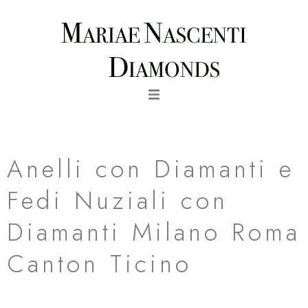
Vai
al
contenuto
Fede Nuziale con Diamanti Timless in Oro Rosa
Anelli con Diamanti e
Fedi Nuziali con
Diamanti Milano Roma
Canton Ticino