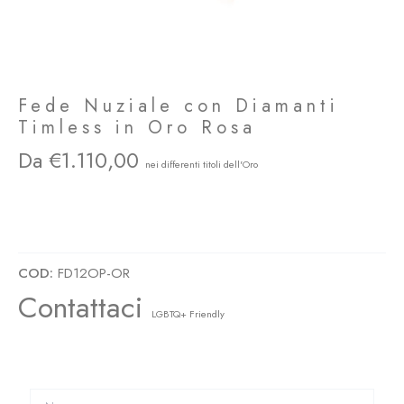
Fede Nuziale con Diamanti
Timless in Oro Rosa
1.110,00
FD12OP Fede Nuziale con Diamanti Timless in Oro Rosa Wedding Ring Diamonds
LGBTQ+ Friendly
COD:
FD12OP-OR
Contattaci
LGBTQ+ Friendly