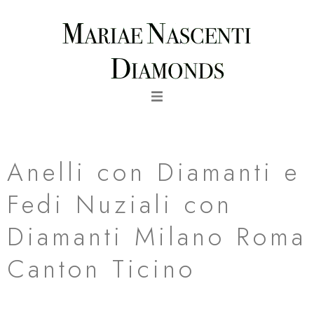
Vai
al
contenuto
Fedi Nuziali in Oro Bianco al Palladio
Anelli con Diamanti e
Fedi Nuziali con
Diamanti Milano Roma
Canton Ticino