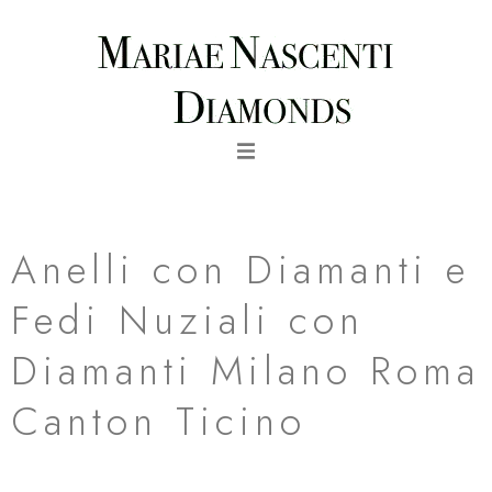
Vai
Navigazione
al
articoli
contenuto
The Atelier Collana Lapis C0 Blu Indossata Primo Piano
Anelli con Diamanti e
Fedi Nuziali con
Diamanti Milano Roma
Canton Ticino