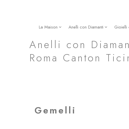
Vai
al
contenuto
La Maison
Anelli con Diamanti
Gioielli
Gemelli
Anelli con Diaman
Roma Canton Tici
Gemelli