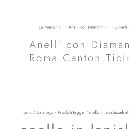
Vai
al
contenuto
La Maison
Anelli con Diamanti
Gioielli
anello in lapislazzuli afgano grezzo
Anelli con Diaman
Roma Canton Tici
Home
/
Catalogo
/ Prodotti taggati “anello in lapislazzuli