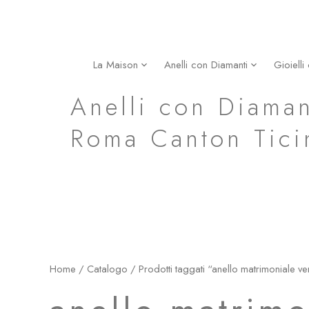
Vai
al
contenuto
La Maison
Anelli con Diamanti
Gioielli
anello matrimoniale venezia in oro giallo milano rom
Anelli con Diaman
Roma Canton Tici
Home
/
Catalogo
/ Prodotti taggati “anello matrimoniale ve