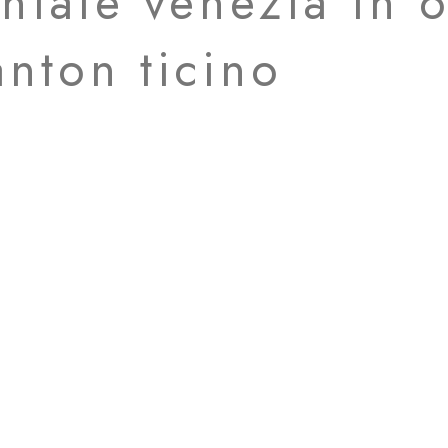
niale venezia in o
nton ticino