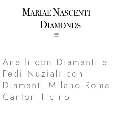
Vai
al
contenuto
fede matrimoniale love in oro rosa milano roma canton ticino
Anelli con Diamanti e
Fedi Nuziali con
Diamanti Milano Roma
Canton Ticino