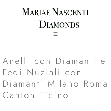
Vai
al
contenuto
fede nuziale amalfi in oro bianco al palladio milano
Anelli con Diamanti e
Fedi Nuziali con
Diamanti Milano Roma
Canton Ticino