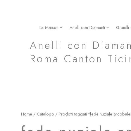
Vai
al
contenuto
La Maison
Anelli con Diamanti
Gioielli
fede nuziale arcobaleno in oro giallo milano roma ca
Anelli con Diaman
Roma Canton Tici
Home
/
Catalogo
/ Prodotti taggati “fede nuziale arcobale