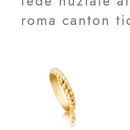
fede nuziale a
roma canton ti