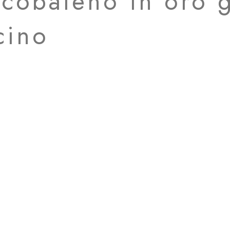
rcobaleno in oro g
cino