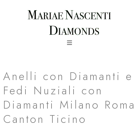
Vai
al
contenuto
fede nuziale arcobaleno in oro rosa milano
Anelli con Diamanti e
Fedi Nuziali con
Diamanti Milano Roma
Canton Ticino