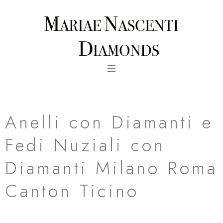
Vai
al
contenuto
fede nuziale con diamanti eternity in oro rosa canton ticino
Anelli con Diamanti e
Fedi Nuziali con
Diamanti Milano Roma
Canton Ticino