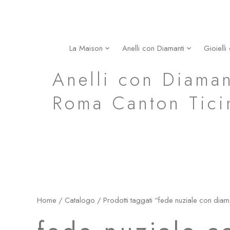
Vai
al
contenuto
La Maison
Anelli con Diamanti
Gioielli
fede nuziale con diamanti eternity in oro rosa roma
Anelli con Diaman
Roma Canton Tici
Home
/
Catalogo
/ Prodotti taggati “fede nuziale con diama