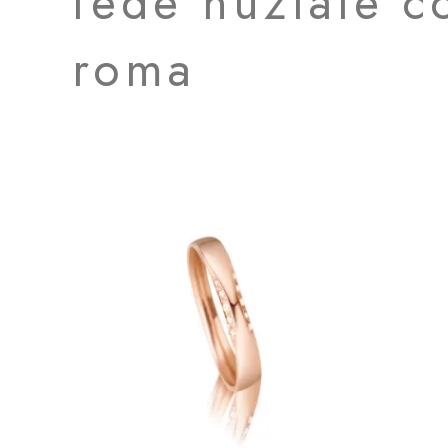
fede nuziale c
roma