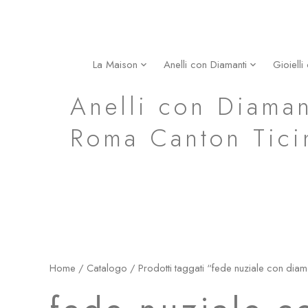
Vai
al
contenuto
La Maison
Anelli con Diamanti
Gioielli
fede nuziale con diamanti mimì in oro bianco al pall
Anelli con Diaman
Roma Canton Tici
Home
/
Catalogo
/ Prodotti taggati “fede nuziale con diam