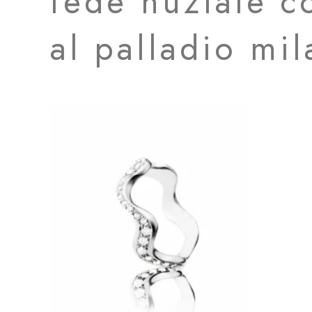
fede nuziale c
al palladio mi