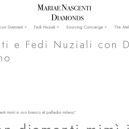
The Atel
 con Diamanti
Fedi Nuziali
Sourcing Concierge
adio milano
ti e Fedi Nuziali con 
no
anti mimì in oro bianco al palladio milano”