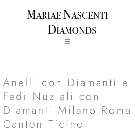
Vai
al
contenuto
fede nuziale montecarlo in oro bianco al palladio milano
roma canton ticino
Anelli con Diamanti e
Fedi Nuziali con
Diamanti Milano Roma
Canton Ticino