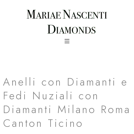
Vai
al
contenuto
fede nuziale particolare love in oro bianco al palladio milano
roma canton ticino
Anelli con Diamanti e
Fedi Nuziali con
Diamanti Milano Roma
Canton Ticino