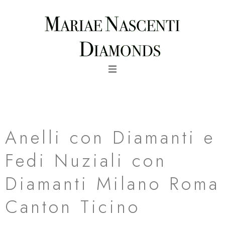
Vai
al
contenuto
fede nuziale riflessi in oro bianco al palladio milano roma
canton ticino
Anelli con Diamanti e
Fedi Nuziali con
Diamanti Milano Roma
Canton Ticino