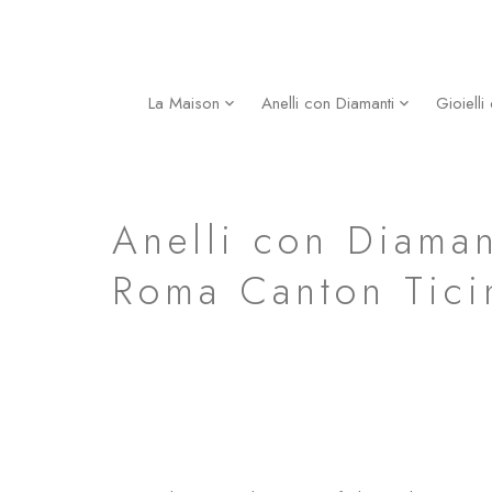
Vai
al
contenuto
La Maison
Anelli con Diamanti
Gioielli
fede nuziale roma in oro giallo classico milano roma
Anelli con Diaman
Roma Canton Tici