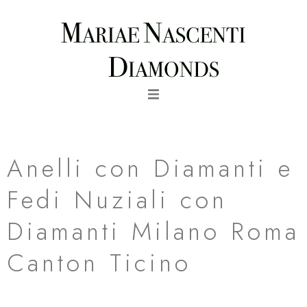
Vai
al
contenuto
fede nuziale roma in oro rosa milano roma canton ticino
Anelli con Diamanti e
Fedi Nuziali con
Diamanti Milano Roma
Canton Ticino