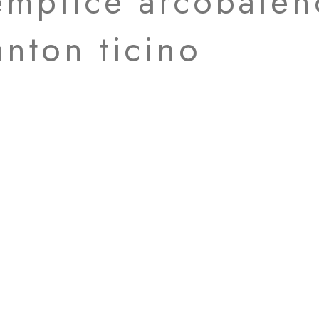
emplice arcobaleno
nton ticino