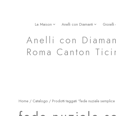
Vai
al
contenuto
La Maison
Anelli con Diamanti
Gioielli
fede nuziale semplice arcobaleno in oro giallo mila
Anelli con Diaman
Roma Canton Tici
Home
/
Catalogo
/ Prodotti taggati “fede nuziale semplice