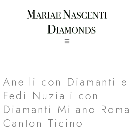
Vai
al
contenuto
fede nuziale semplice eternity in oro rosa milano roma canton
ticino
Anelli con Diamanti e
Fedi Nuziali con
Diamanti Milano Roma
Canton Ticino