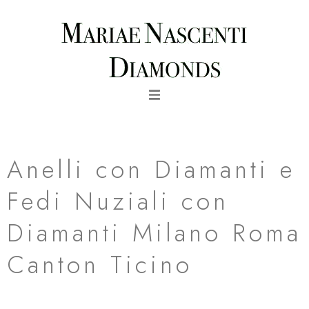
Vai
al
contenuto
fede nuziale venezia in oro giallo milano
Anelli con Diamanti e
Fedi Nuziali con
Diamanti Milano Roma
Canton Ticino