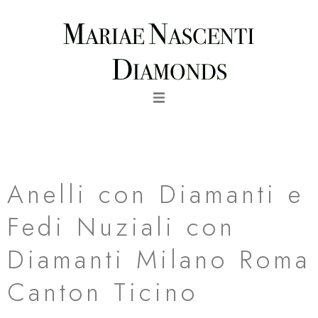
Vai
al
contenuto
fedi nuziali rose diamanti oro bianco milano roma canton
ticino
Anelli con Diamanti e
Fedi Nuziali con
Diamanti Milano Roma
Canton Ticino