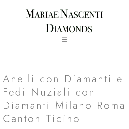
Vai
al
contenuto
fedi nuziali rose in oro rosa con diamanti rosa milano roma
canton ticino
Anelli con Diamanti e
Fedi Nuziali con
Diamanti Milano Roma
Canton Ticino