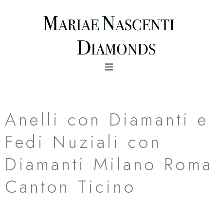
Vai
al
contenuto
orecchini pendenti kat in oro bianco al palladio
Anelli con Diamanti e
Fedi Nuziali con
Diamanti Milano Roma
Canton Ticino