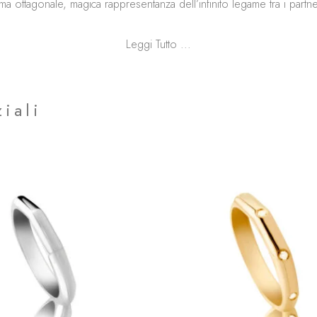
rma ottagonale, magica rappresentanza dell’infinito legame tra i partne
Leggi Tutto ...
iali