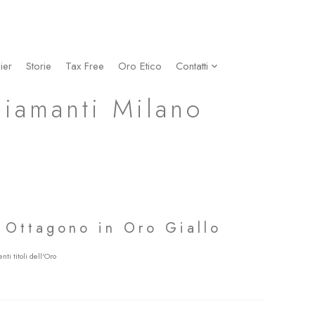
ier
Storie
Tax Free
Oro Etico
Contatti
Diamanti Milano
 Ottagono in Oro Giallo
o Giallo Wedding Rings Fedi Nuziali LGBTQ+ Friendly