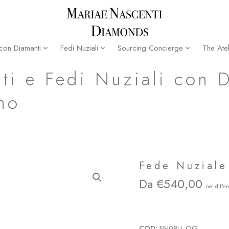
The Atel
 con Diamanti
Fedi Nuziali
Sourcing Concierge
ti e Fedi Nuziali con 
no
Fede Nuziale
540,00
FN08LL Fedi Nuziali Ottagono in Or
COD:
FN08LL-OG