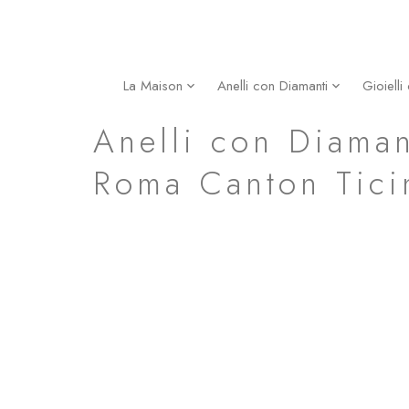
Vai
al
contenuto
La Maison
Anelli con Diamanti
Gioielli
Fede Nuziale Ottagono in Oro Giallo
Anelli con Diaman
Roma Canton Tici