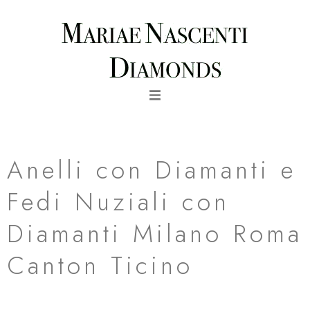
Vai
al
contenuto
Fede Nuziale Ravello in Oro Bianco al Palladio
Anelli con Diamanti e
Fedi Nuziali con
Diamanti Milano Roma
Canton Ticino