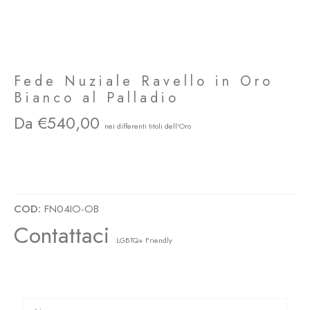
Fede Nuziale Ravello in Oro
Bianco al Palladio
540,00
FN04IO Fedi Nuziali Particolari Ravello in Oro Bianco al Palladio Wedding Rings
Milano LGBTQ+ Friendly
COD:
FN04IO-OB
Contattaci
LGBTQ+ Friendly